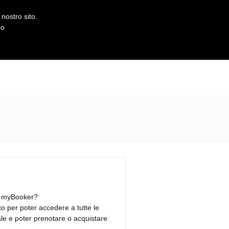
nostro sito.
so
 a myBooker?
ito per poter accedere a tutte le
ale e poter prenotare o acquistare